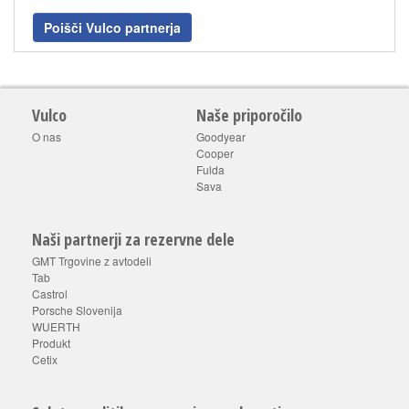
Poišči Vulco partnerja
Vulco
Naše priporočilo
O nas
Goodyear
Cooper
Fulda
Sava
Naši partnerji za rezervne dele
GMT Trgovine z avtodeli
Tab
Castrol
Porsche Slovenija
WUERTH
Produkt
Cetix