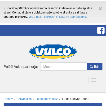
Z uporabo piškotkov optimiziramo zasnovo in delovanje naše spletne
strani. Če nadaljujete z obiskom naše spletne strani, se strinjate z
uporabo piškotkov.
Več o naših piškotkih in kako jih uporabljamo.
Poišči Vulco partnerja:
Išči
Toggle
navigatio
Domov
»
Pnevmatike
»
Letne pnevmatike
»
Fulda Conveo Tour 2