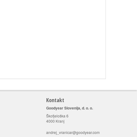
Kontakt
Goodyear Slovenija, d. o. o.
Škofjeloška 6
4000 Kranj
andrej_vranicar@goodyear.com