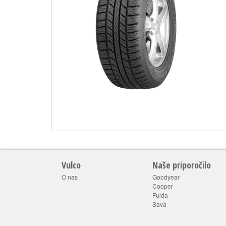
Vulco
Naše priporočilo
O nas
Goodyear
Cooper
Fulda
Sava