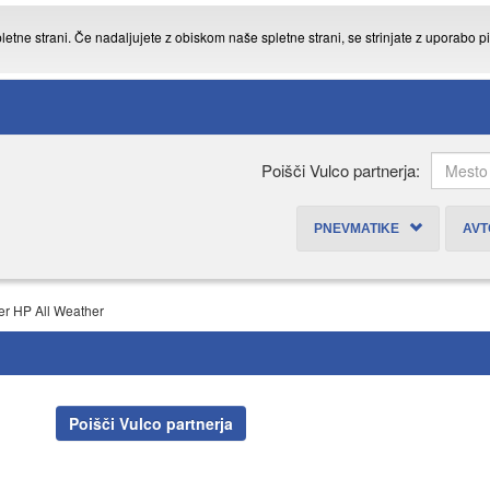
tne strani. Če nadaljujete z obiskom naše spletne strani, se strinjate z uporabo p
Poišči Vulco partnerja:
PNEVMATIKE
AV
r HP All Weather
Poišči Vulco partnerja