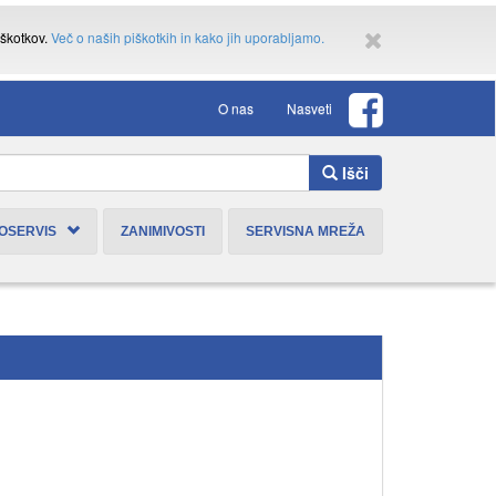
iškotkov.
Več o naših piškotkih in kako jih uporabljamo.
O nas
Nasveti
Išči
TOSERVIS
ZANIMIVOSTI
SERVISNA MREŽA